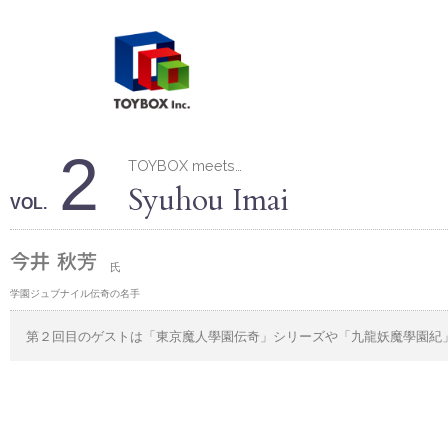
2
TOYBOX meets…
Syuhou Imai
VOL.
今井 秋芳
氏
学園ジュブナイル伝奇の名手
第２回目のゲストは「東京魔人學園伝奇」シリーズや「九龍妖魔學園紀