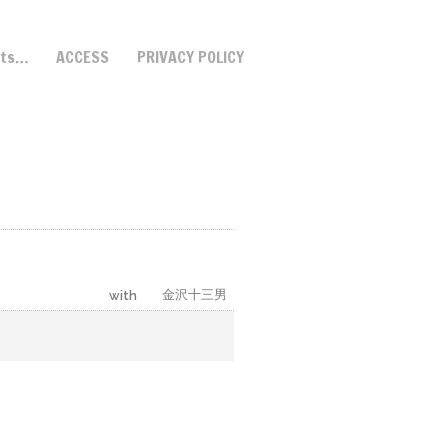
ets…
ACCESS
PRIVACY POLICY
金沢十三男
with