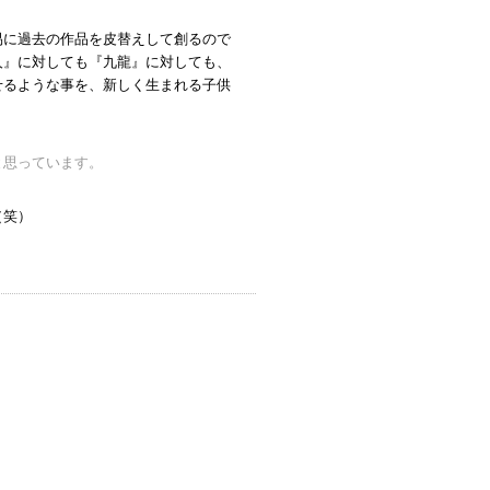
易に過去の作品を皮替えして創るので
人』に対しても『九龍』に対しても、
せるような事を、新しく生まれる子供
と思っています。
（笑）