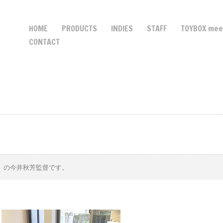
HOME
PRODUCTS
INDIES
STAFF
TOYBOX me
CONTACT
」の今井秋芳監督です。