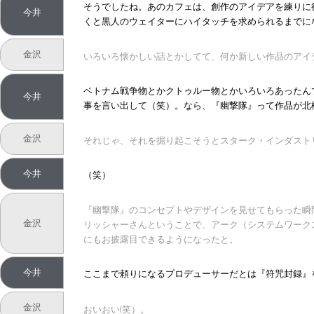
そうでしたね。あのカフェは、創作のアイデアを練りに
今井
くと黒人のウェイターにハイタッチを求められるまでに
金沢
いろいろ懐かしい話とかしてて、何か新しい作品のアイ
ベトナム戦争物とかクトゥルー物とかいろいろあったん
今井
事を言い出して（笑）。なら、『幽撃隊』って作品が北
金沢
それじゃ、それを掘り起こそうとスターク・インダストリ
今井
（笑）
『幽撃隊』のコンセプトやデザインを見せてもらった瞬
金沢
リッシャーさんということで、アーク（システムワーク
にもお披露目できるようになったと。
今井
ここまで頼りになるプロデューサーだとは『符咒封録』
金沢
おいおい(笑）。