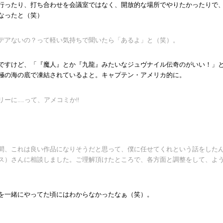
行ったり、打ち合わせを会議室ではなく、開放的な場所でやりたかったりで
なったと（笑）
デアないの？って軽い気持ちで聞いたら「あるよ」と（笑）。
ですけど、「『魔人』とか『九龍』みたいなジュヴナイル伝奇のがいい！」
極の海の底で凍結されているよと。キャプテン・アメリカ的に。
ーに……って、アメコミか!!
間、これは良い作品になりそうだと思って、僕に任せてくれという話をした
ス）さんに相談しました。ご理解頂けたところで、各方面と調整をして、よ
を一緒にやってた頃にはわからなかったなぁ（笑）。