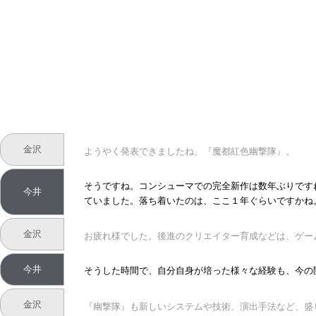
金沢
ようやく発表できましたね、『魔都紅色幽撃隊』。
そうですね。コンシューマでの完全新作は数年ぶりです
今井
ていました。落ち着いたのは、ここ１年ぐらいですかね
金沢
お疲れ様でした。後進のクリエイター育成などは、ゲー
今井
そうした時間で、自分自身が培った様々な経験も、今の
金沢
『幽撃隊』も新しいシステムや技術、演出手法など、盛