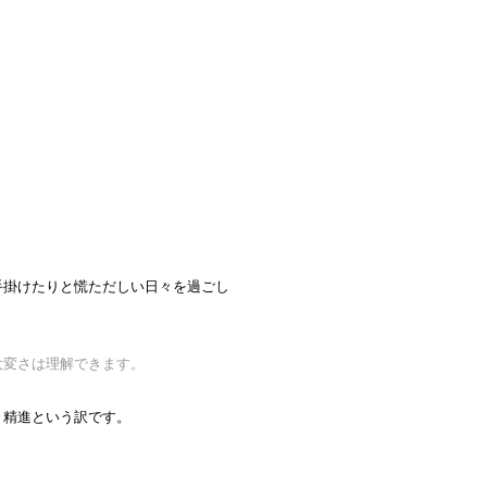
手掛けたりと慌ただしい日々を過ごし
大変さは理解できます。
々精進という訳です。