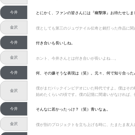
今井
とにかく、ファンの皆さんには『幽撃隊』お待たせしま
金沢
僕としても第三のジュヴナイル伝奇と銘打った作品に関
今井
付き合いも長いしね。
金沢
ホント、今井さんとは付き合いが長いよね……。
今井
何、その嫌そうな表現は（笑）。元々、何で知り合った
僕がまだパックインビデオにいた時代ですよ。僕はその
金沢
始めたくらいの頃です。僕の記憶に間違いがなければ、僕
今井
そんなに若かったっけ？（笑）青いなぁ。
金沢
僕が別のプロジェクトを立ち上げる時に、たまたま友人