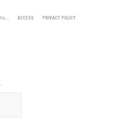
ets…
ACCESS
PRIVACY POLICY
。